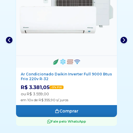
r Full 9000 Btus
Ar Condicionado Samsung Inverter WindFre
Connect AI 18000 Btus Frio 220V R-32
R$ 3.596,70
-5% PIX
ou R$ 3.786,00
em 10x de R$ 378,60 s/ juros
Comprar
App
Fale pelo WhatsApp