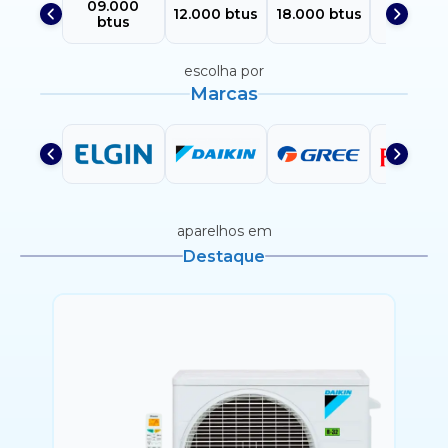
09.000
24.000
12.000 btus
18.000 btus
btus
btus
escolha por
Marcas
aparelhos em
Destaque