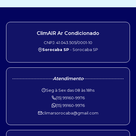
ClimAIR Ar Condicionado
CNPJ: 41.043.505/0001-10
Sorocaba SP
- Sorocaba SP
Atendimento
Seg à Sex das 08 às 18hs
(15) 99160-9976
(15) 99160-9976
climarsorocaba@gmail.com