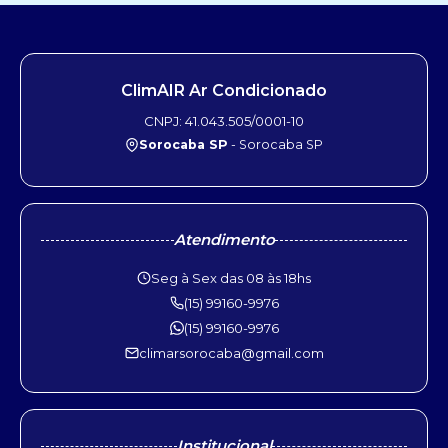
ClimAIR Ar Condicionado
CNPJ: 41.043.505/0001-10
Sorocaba SP
- Sorocaba SP
Atendimento
Seg à Sex das 08 às 18hs
(15) 99160-9976
(15) 99160-9976
climarsorocaba@gmail.com
Institucional