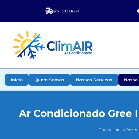
em Todo Brasil
Início
Quem Somos
Nossos Serviços
Nossa 
Ar Condicionado Gree I
›
Página Inicial
Produ