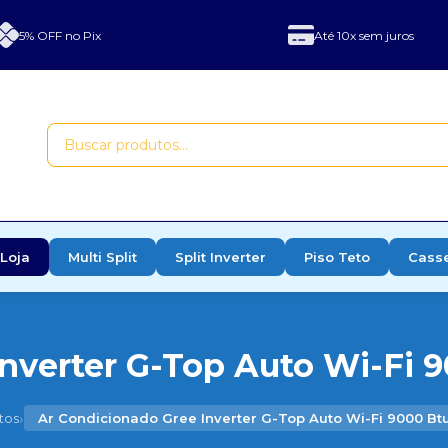
5% OFF no Pix
Até 10x sem juros
Loja
Multi Split
Split Inverter
Piso Teto
Cass
nverter G-Top Auto Wi-Fi 9
›
tos
Ar Condicionado Gree Inverter G-Top Auto Wi-Fi 9000 Btu