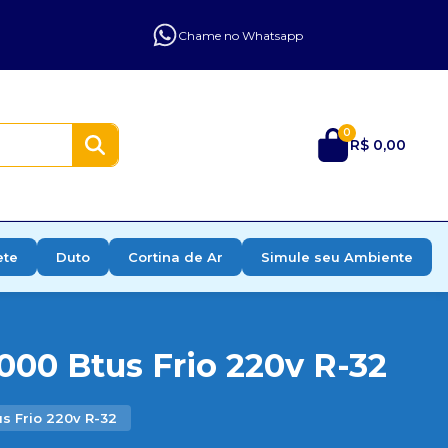
Chame no Whatsapp
0
R$ 0,00
ete
Duto
Cortina de Ar
Simule seu Ambiente
000 Btus Frio 220v R-32
s Frio 220v R-32