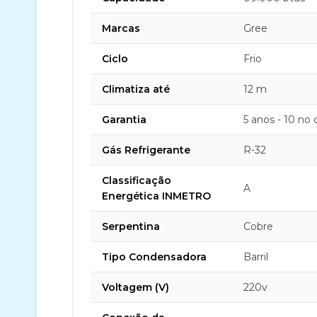
Marcas
Gree
Ciclo
Frio
Climatiza até
12 m
Garantia
5 anos - 10 no
Gás Refrigerante
R-32
Classificação
A
Energética INMETRO
Serpentina
Cobre
Tipo Condensadora
Barril
Voltagem (V)
220v