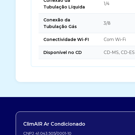
Conexão da
1/4
Tubulação Líquida
Conexão da
3/8
Tubulação Gás
Conectividade Wi-FI
Com Wi-Fi
Disponível no CD
CD-MS, CD-ES
ClimAIR Ar Condicionado
CNPJ: 41.043.505/0001-10