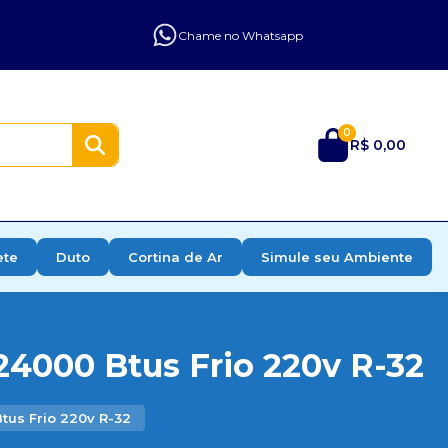
Chame no Whatsapp
0
R$ 0,00
ete
Duto
Cortina de Ar
Simule seu Ambiente
24000 Btus Frio 220v R-32
tus Frio 220v R-32