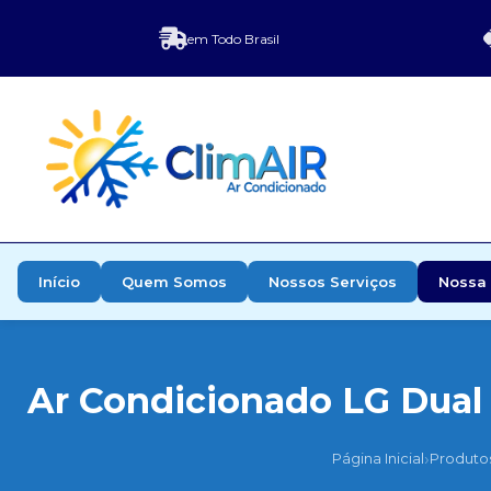
em Todo Brasil
Início
Quem Somos
Nossos Serviços
Nossa 
Ar Condicionado LG Dual 
›
Página Inicial
Produto