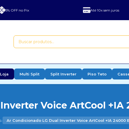
5% OFF no Pix
Até 10x sem juros
Loja
Multi Split
Split Inverter
Piso Teto
Cass
Inverter Voice ArtCool +IA 
›
s
Ar Condicionado LG Dual Inverter Voice ArtCool +IA 24000 B