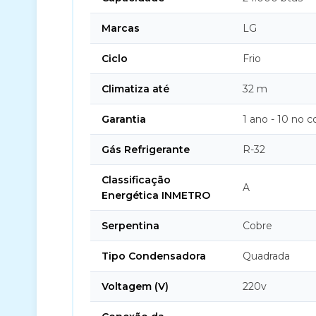
Marcas
LG
Ciclo
Frio
Climatiza até
32 m
Garantia
1 ano - 10 no 
Gás Refrigerante
R-32
Classificação
A
Energética INMETRO
Serpentina
Cobre
Tipo Condensadora
Quadrada
Voltagem (V)
220v