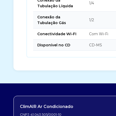
Conexão da
1/4
Tubulação Líquida
Conexão da
1/2
Tubulação Gás
Conectividade Wi-FI
Com Wi-Fi
Disponível no CD
CD-MS
ClimAIR Ar Condicionado
CNPJ: 41.043.505/0001-10