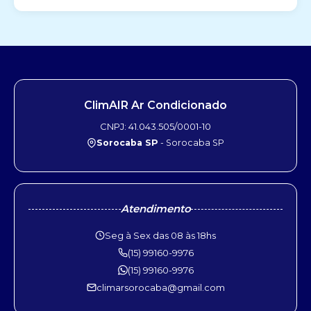
ClimAIR Ar Condicionado
CNPJ: 41.043.505/0001-10
Sorocaba SP
- Sorocaba SP
Atendimento
Seg à Sex das 08 às 18hs
(15) 99160-9976
(15) 99160-9976
climarsorocaba@gmail.com