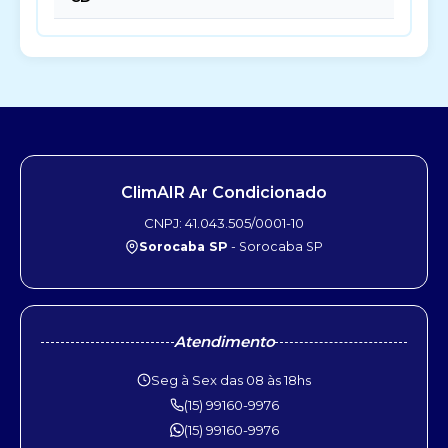
ClimAIR Ar Condicionado
CNPJ: 41.043.505/0001-10
Sorocaba SP
- Sorocaba SP
Atendimento
Seg à Sex das 08 às 18hs
(15) 99160-9976
(15) 99160-9976